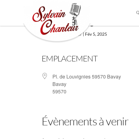
Q
Bavay 59570
par
Sylvain Chanteur
|
Fév 5, 2025
EMPLACEMENT
Pl. de Louvignies 59570 Bavay
Bavay
59570
Évènements à venir