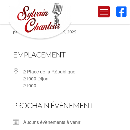

Dijon 21000
par
Sylvain Chanteur
|
Avr 15, 2025
EMPLACEMENT
2 Place de la République,
21000 Dijon
21000
PROCHAIN ÉVÈNEMENT
Aucuns évènements à venir