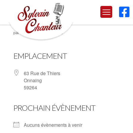

Onnaing
par
Marjorie
|
Juin 24, 2024
EMPLACEMENT
63 Rue de Thiers
Onnaing
59264
PROCHAIN ÉVÈNEMENT
Aucuns évènements à venir