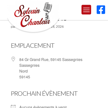

Sassegnies 59145
par
Sylvain Chanteur
|
Mai 18, 2026
EMPLACEMENT
84 Gr Grand Rue, 59145 Sassegnies
Sassegnies
Nord
59145
PROCHAIN ÉVÈNEMENT
Aucuns évènements à venir