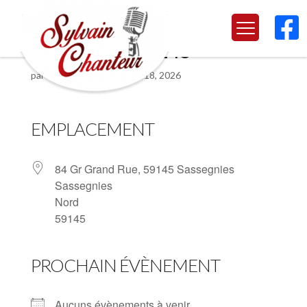

Sassegnies 59145
par
Sylvain Chanteur
|
Mai 18, 2026
EMPLACEMENT
84 Gr Grand Rue, 59145 Sassegnies
Sassegnies
Nord
59145
PROCHAIN ÉVÈNEMENT
Aucuns évènements à venir