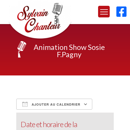

Animation Show Sosie
F.Pagny
AJOUTER AU CALENDRIER
Télécharger ICS
Calendrier Google
iCalendar
Office 365
Outlook Live
Date et horaire de la