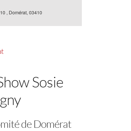
410 , Domérat, 03410
at
Show Sosie
agny
Comité de Domérat