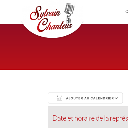
Q
AJOUTER AU CALENDRIER
Télécharger ICS
Calendrier Google
iCalendar
Office 365
Outloo
Date et horaire de la représ