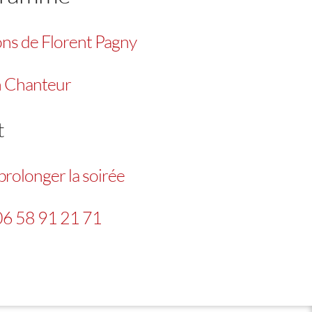
ons de Florent Pagny
n Chanteur
t
 prolonger la soirée
06 58 91 21 71