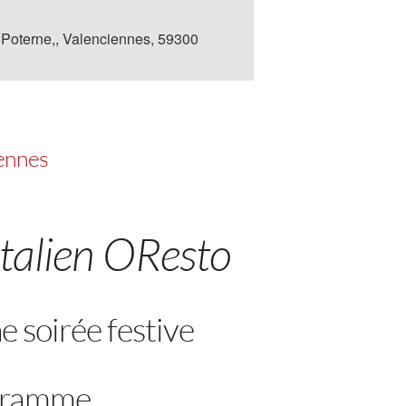
 Poterne,, Valenciennes, 59300
iennes
italien OResto
 soirée festive
gramme