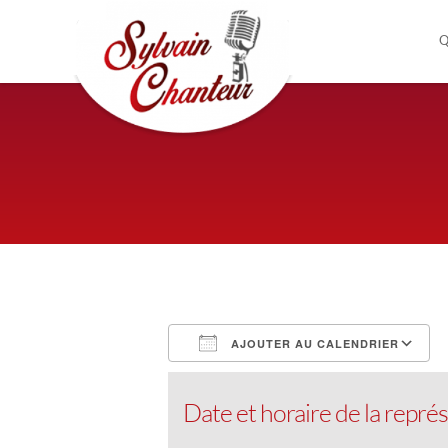
Q
AJOUTER AU CALENDRIER
Télécharger ICS
Calendrier Google
iCalendar
Office 365
Outloo
Date et horaire de la représ