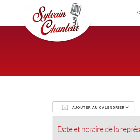
Q
AJOUTER AU CALENDRIER
Télécharger ICS
Calendrier Google
iCalendar
Office 365
Outloo
Date et horaire de la représ