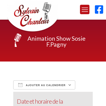

Animation Show Sosie
F.Pagny
AJOUTER AU CALENDRIER
Télécharger ICS
Calendrier Google
iCalendar
Office 365
Outlook Live
Date et horaire de la